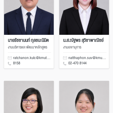
นายรัชชานนท์ กุลชนะนิมิต
น.ส.ณัฐพร สุวิชาพาณิชย์
งานบริหารและพัฒนาหลักสูตร
งานเลขานุการ
ratchanon.kulc@kmutt.ac.th
natthaphon.suv@kmutt.ac.th
8158
02-470 8144