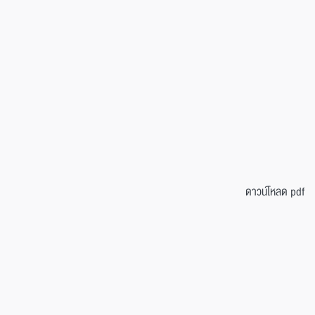
ดาวน์โหลด pdf
สำนักงานพัฒนาการศึกษาและบริการ
Education Development and Services Office